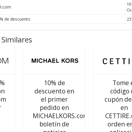
16
R.com
Oc
5% de descuento
23 
Similares
0%
10% de
Tome 
ón
descuento en
código 
om
el primer
cupón de
r
pedido en
en
MICHAELKORS.com
CETTIRE
boletín de
orden en