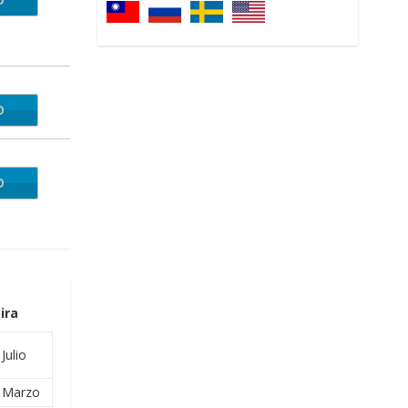
O
CART
O
OON
ira
Julio
 Marzo