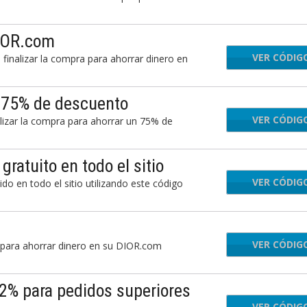
DIOR.com
VER CÓDIG
TIN
inalizar la compra para ahorrar dinero en
 75% de descuento
VER CÓDIG
LIN
lizar la compra para ahorrar un 75% de
ratuito en todo el sitio
VER CÓDIG
IN
do en todo el sitio utilizando este código
VER CÓDIG
ELI
 para ahorrar dinero en su DIOR.com
2% para pedidos superiores
VER CÓDIG
ATE