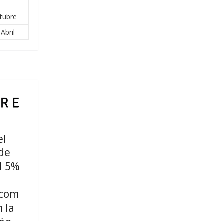
tubre
Abril
el
de
l 5%
.com
 la