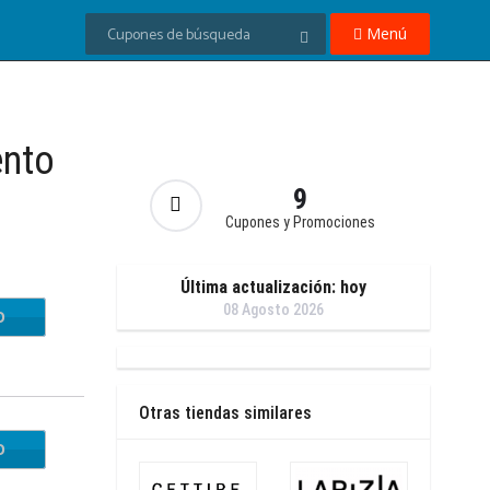
Menú
ento
9
Cupones y Promociones
Última actualización: hoy
08 Agosto 2026
O
IN23
Otras tiendas similares
O
EYOU