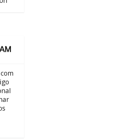
ión
.com
igo
onal
nar
os