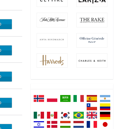
O
ES23
O
DA10
O
CART
O
NE22
O
LIER