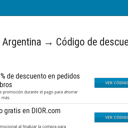
Argentina → Código de descu
3% de descuento en pedidos
VER CÓDIG
JO
bros
 promoción durante el pago para ahorrar
o más.
o gratis en DIOR.com
VER CÓDIG
COM
mocional al finalizar la compra para