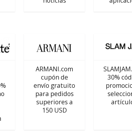
noticias
aplicac
ARMANI.com
SLAMJAM
cupón de
30% cód
0%
envío gratuito
promoci
mo
para pedidos
seleccio
superiores a
artícul
150 USD
m