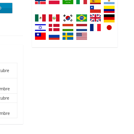
O
 $289
tubre
embre
tubre
embre