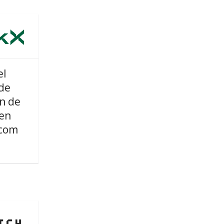
el
de
n de
en
com