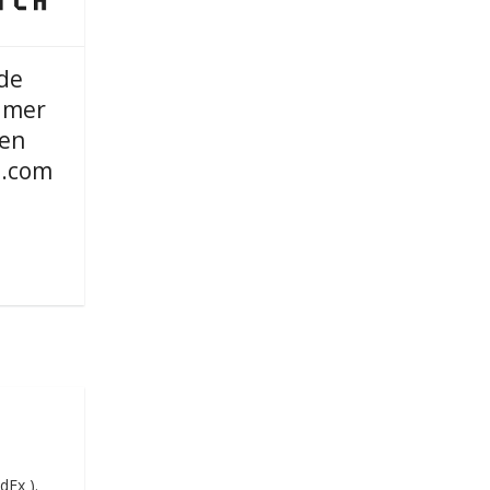
de
imer
 en
.com
dEx ).