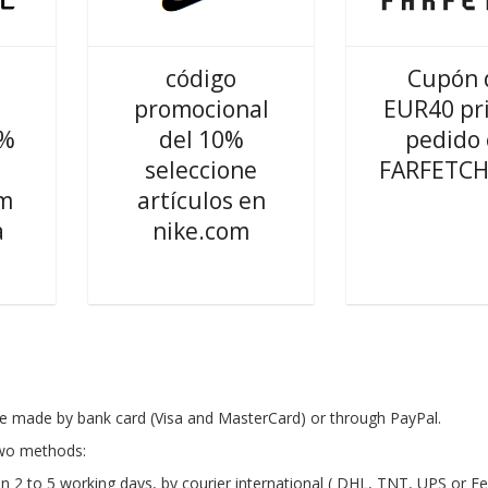
código
Cupón 
promocional
EUR40 pr
5%
del 10%
pedido
seleccione
FARFETCH
om
artículos en
a
nike.com
be made by bank card (Visa and MasterCard) or through PayPal.
two methods:
in 2 to 5 working days, by courier international ( DHL, TNT, UPS or Fe