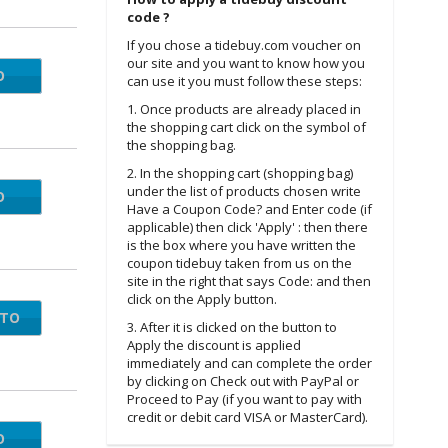
code ?
If you chose a tidebuy.com voucher on
our site and you want to know how you
O
WE70
can use it you must follow these steps:
1. Once products are already placed in
the shopping cart click on the symbol of
the shopping bag.
2. In the shopping cart (shopping bag)
under the list of products chosen write
O
DE35
Have a Coupon Code? and Enter code (if
applicable) then click 'Apply' : then there
is the box where you have written the
coupon tidebuy taken from us on the
site in the right that says Code: and then
click on the Apply button.
NTO
3. After it is clicked on the button to
Apply the discount is applied
immediately and can complete the order
by clicking on Check out with PayPal or
Proceed to Pay (if you want to pay with
credit or debit card VISA or MasterCard).
O
DE15