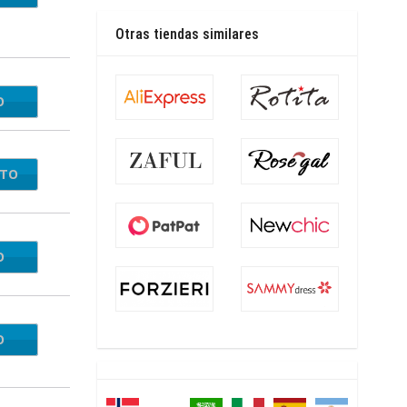
Otras tiendas similares
O
Aff25
NTO
O
VE18
O
10