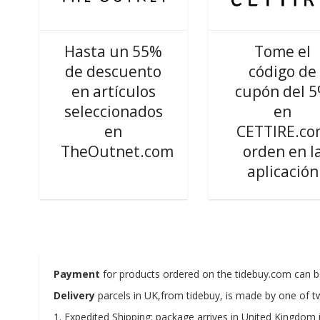
Hasta un 55%
Tome el
de descuento
código de
en artículos
cupón del 
seleccionados
en
en
CETTIRE.c
TheOutnet.com
orden en l
aplicación
Payment
for products ordered on the tidebuy.com can 
Delivery
parcels in UK,from tidebuy, is made by one of 
1. Expedited Shipping: package arrives in United Kingdom 