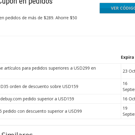
Cupón en pedidos
VER CÓDIG
er
 en pedidos de más de $289. Ahorre $50
Expira
 artículos para pedidos superiores a USD299 en
23 Oc
16
SD35 orden de descuento sobre USD159
Septi
Tidebuy.com pedido superior a USD159
16 Oc
19
5 pedido con descuento superior a USD99
Septi