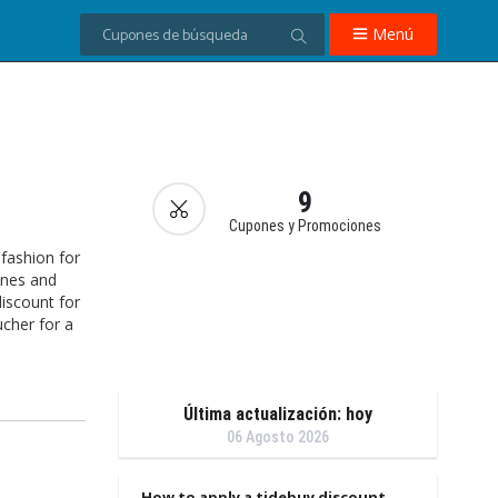
Menú
9
Cupones y Promociones
 fashion for
ones and
discount for
ucher for a
Última actualización: hoy
06 Agosto 2026
How to apply a tidebuy discount