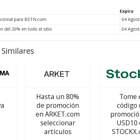
Expira
ocional para BSTN.com
04 Agos
del 20% en todo el sitio
04 Agos
Similares
Hasta un 80%
Tome 
va
de promoción
código 
en ARKET.com
promoció
seleccionar
USD10 
artículos
STOCKX.