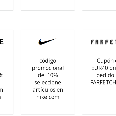
código
Cupón 
promocional
EUR40 pr
5%
del 10%
pedido
seleccione
FARFETCH
om
artículos en
a
nike.com