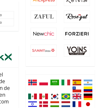
to
to
el
de
n de
en
com