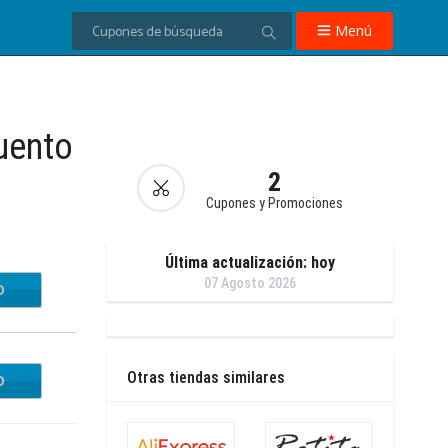
Menú
uento
2
Cupones y Promociones
Última actualización: hoy
07 Agosto 2026
O
ME10
Otras tiendas similares
O
SH20