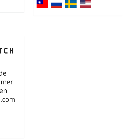
de
imer
 en
.com