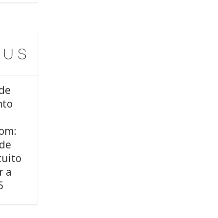
 de
nto
om:
 de
tuito
r a
5