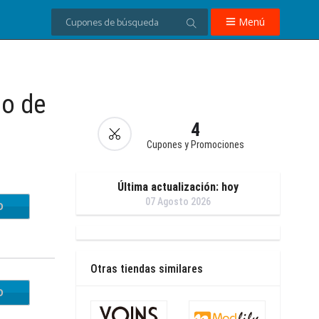
Menú
o de
4
Cupones y Promociones
Última actualización: hoy
07 Agosto 2026
O
ST10
Otras tiendas similares
O
R150