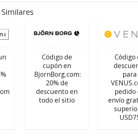
Similares
un
Código de
Código
cupón en
descue
5%
BjornBorg.com:
para
20% de
VENUS.c
com
descuento en
pedido
todo el sitio
envío gra
superio
USD7