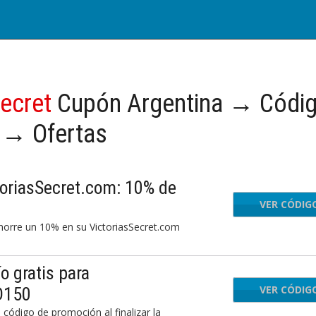
Secret
Cupón Argentina → Códig
 → Ofertas
toriasSecret.com: 10% de
VER CÓDIG
FIR
horre un 10% en su VictoriasSecret.com
o gratis para
VER CÓDIG
IVE
D150
ódigo de promoción al finalizar la