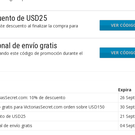
cuento de USD25
VER CÓDIG
PAN
te descuento al finalizar la compra para
nal de envío gratis
VER CÓDIG
CSH
sando este código de promoción durante el
Expira
riasSecret.com: 10% de descuento
26 Sep
 gratis para VictoriasSecret.com orden sobre USD150
30 Sep
nto de USD25
21 Sep
 de envío gratis
04 Sep